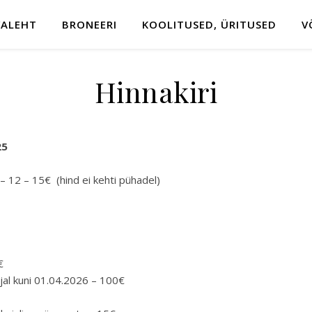
VALEHT
BRONEERI
KOOLITUSED, ÜRITUSED
V
Hinnakiri
25
kell 9 – 12 – 15€ (hind ei kehti pühadel)
ndi – 248€
ndi – 420€
ndi – 570€
di – 850€
undi – 160€
ooajal kuni 01.04.2026 – 100€
 – 20€