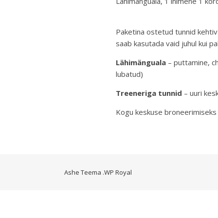
Lähimänguala, 1 inim
Paketina ostetud tunnid kehti
saab kasutada vaid juhul kui pa
Lähimänguala
– puttamine, ch
lubatud)
Treeneriga tunnid
– uuri kes
Kogu keskuse broneerimiseks k
Ashe Teema
.
WP Royal