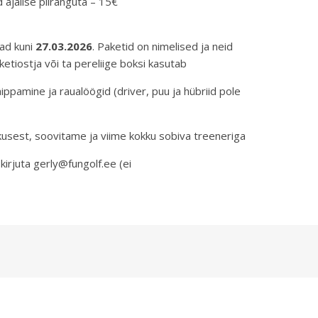
ene 1 kord ajalise piiranguta – 15€
vad kuni
27
.03.2026
. Paketid on nimelised ja neid
ketiostja või ta pereliige boksi kasutab
ippamine ja raualöögid (driver, puu ja hübriid pole
kusest, soovitame ja viime kokku sobiva treeneriga
irjuta gerly@fungolf.ee (ei